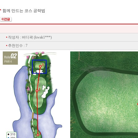
함께 만드는 코스 공략법
작성자 : 버디곽 (kwak1***)
추천인수 : 7
3
2
1