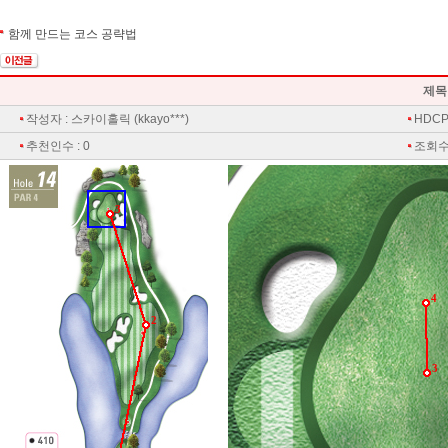
함께 만드는 코스 공략법
제목
작성자 : 스카이홀릭 (kkayo***)
HDCP 
추천인수 : 0
조회수 
3
4
2
3