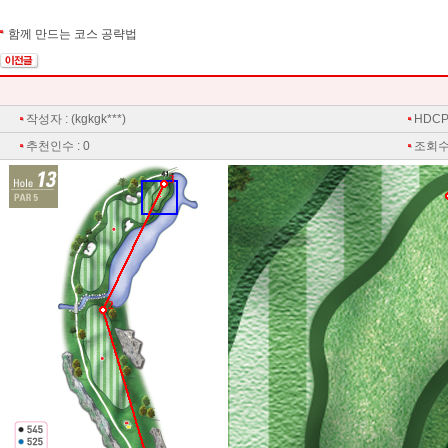
함께 만드는 코스 공략법
작성자 : (kgkgk***)
HDCP 
추천인수 : 0
조회수 
3
2