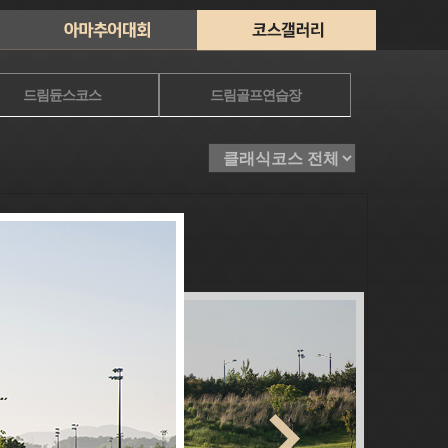
드림듄스코스
드림골프연습장