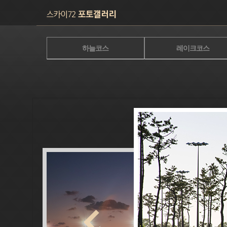
하늘코스
레이크코스