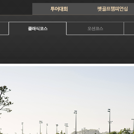
클래식코스
오션코스