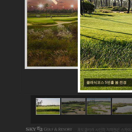
클래식코스 5번홀 봄 전경