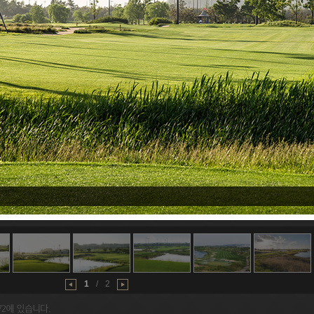
1
/
2