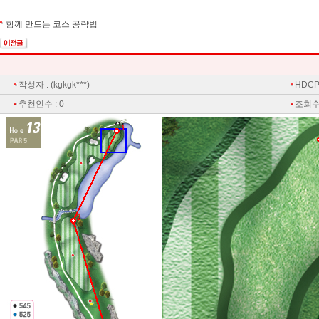
함께 만드는 코스 공략법
작성자 : (kgkgk***)
HDCP 
추천인수 : 0
조회수 
3
2