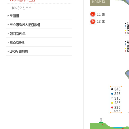
- [바다]클래식코스
- [바다]오션코스
11 홀
>
로컬룰
13 홀
>
코스공략게시판[참여]
>
핸디캡카드
>
코스갤러리
>
LPGA 갤러리