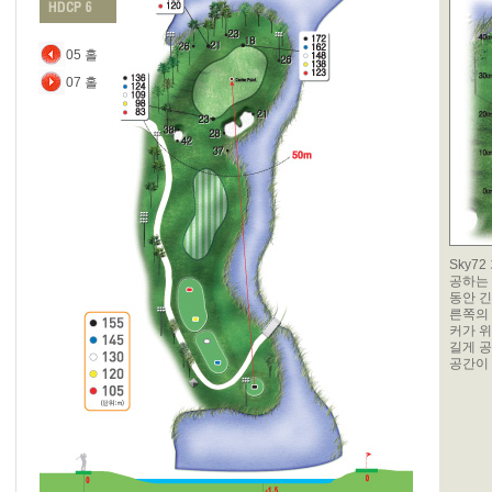
05 홀
07 홀
Sky7
공하는
동안 긴
른쪽의 
커가 
길게 
공간이