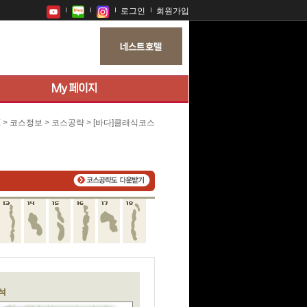
로그인
회원가입
E
>
코스정보
> 코스공략 > [바다]클래식코스
석