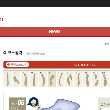
메인콘텐츠 바로가기
HOM
C L A S S I C
그린분