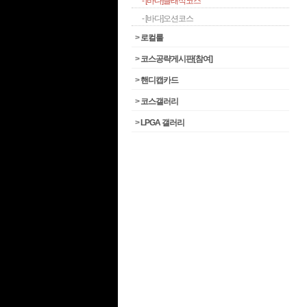
- [바다]클래식코스
- [바다]오션코스
>
로컬룰
>
코스공략게시판[참여]
>
핸디캡카드
>
코스갤러리
>
LPGA 갤러리