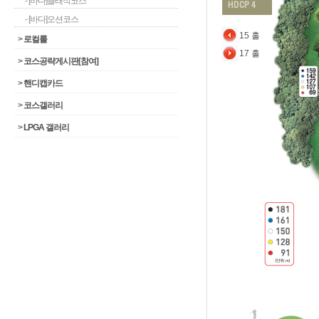
- [바다]클래식코스
- [바다]오션코스
15 홀
>
로컬룰
17 홀
>
코스공략게시판[참여]
>
핸디캡카드
>
코스갤러리
>
LPGA 갤러리