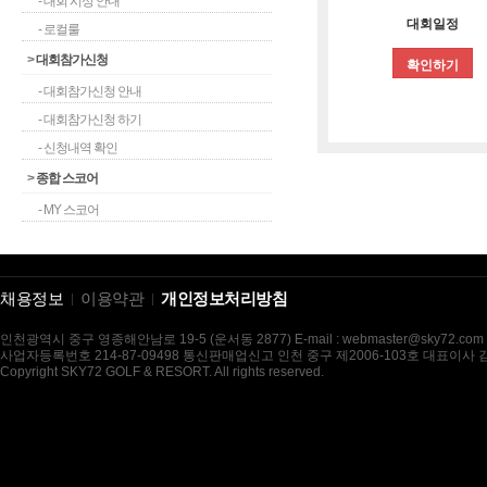
- 대회 시상 안내
대회일정
- 로컬룰
>
대회참가신청
확인하기
- 대회참가신청 안내
- 대회참가신청 하기
- 신청내역 확인
>
종합 스코어
- MY 스코어
채용정보
이용약관
개인정보처리방침
인천광역시 중구 영종해안남로 19-5 (운서동 2877) E-mail : webmaster@sky72.com
사업자등록번호 214-87-09498 통신판매업신고 인천 중구 제2006-103호 대표이사
Copyright SKY72 GOLF & RESORT. All rights reserved.