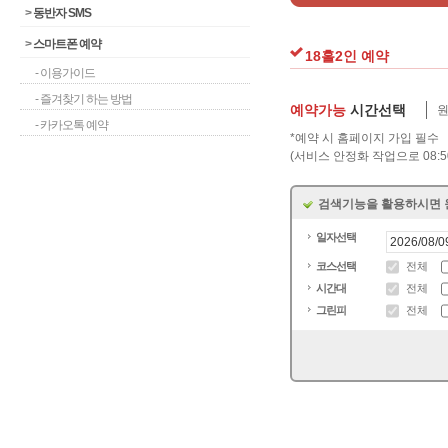
>
동반자 SMS
>
스마트폰 예약
18홀2인 예약
- 이용가이드
- 즐겨찾기 하는 방법
예약가능
시간선택
원
- 카카오톡 예약
*예약 시 홈페이지 가입 필수
(서비스 안정화 작업으로 08:5
검색기능을 활용하시면 
일자선택
코스선택
전체
시간대
전체
그린피
전체