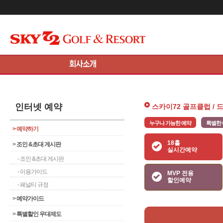
메인콘텐츠 바로가기
인터넷 예약
스카이72 골프클럽 /
누구나 가능한 예약
특별한
>
예약하기
18홀
>
조인 &초대 게시판
실시간예약
- 조인 &초대 게시판
- 이용가이드
MVP 전용
할인예약
- 페널티 규정
>
예약가이드
>
특별할인 우대제도