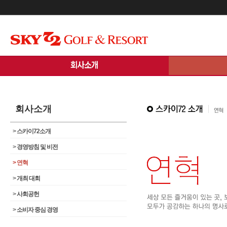
메인콘텐츠 바로가기
회사소개
>
스카이72소개
>
경영방침 및 비전
>
연혁
>
개최 대회
>
사회공헌
>
소비자 중심 경영