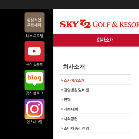
회사소개
>
스카이72소개
>
경영방침 및 비전
>
연혁
>
개최 대회
>
사회공헌
>
소비자 중심 경영