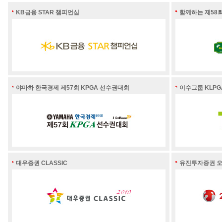
KB금융 STAR 챔피언십
함께하는 제58회
야마하 한국경제 제57회 KPGA 선수권대회
이수그룹 KLP
대우증권 CLASSIC
유진투자증권 