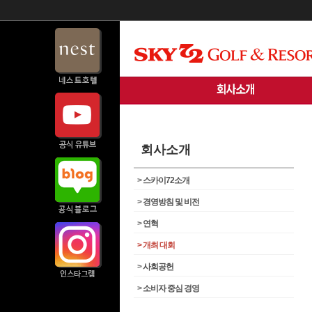
회사소개
>
스카이72소개
>
경영방침 및 비전
>
연혁
>
개최 대회
>
사회공헌
>
소비자 중심 경영