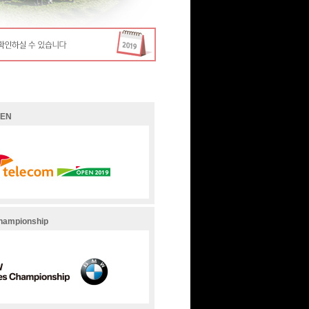
PEN
hampionship