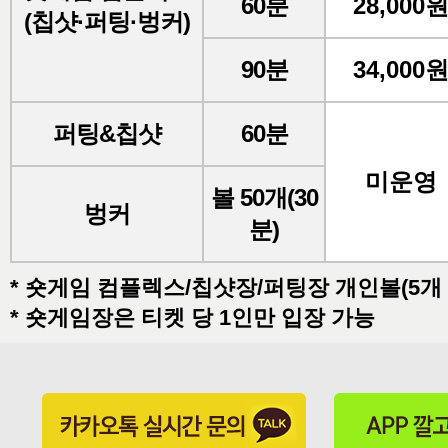
60분
28,000
(칩샷·퍼팅·벙커)
90분
34,000
퍼팅&칩샷
60분
미운영
볼 50개(30
벙커
분)
* 숏게임 컴플렉스/칩샷장/퍼팅장 개인볼(5개 
* 숏게임장은 티켓 당 1인만 입장 가능