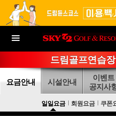
드림골프연습장
이벤트
요금안내
시설안내
공지사
일일요금
회원요금
쿠폰