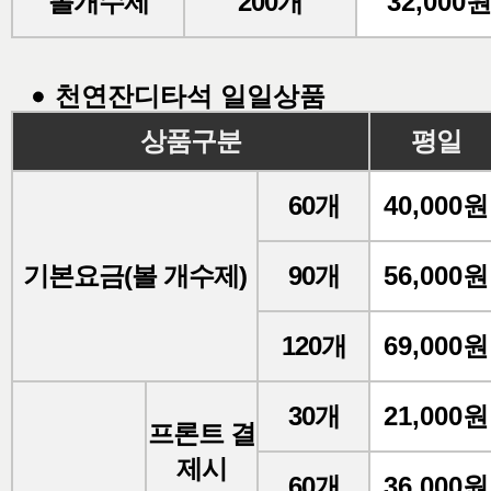
볼개수제
200개
32,000
천연잔디타석 일일상품
상품구분
평일
60개
40,000원
기본요금(볼 개수제)
90개
56,000원
120개
69,000원
30개
21,000원
프론트 결
제시
60개
36,000원