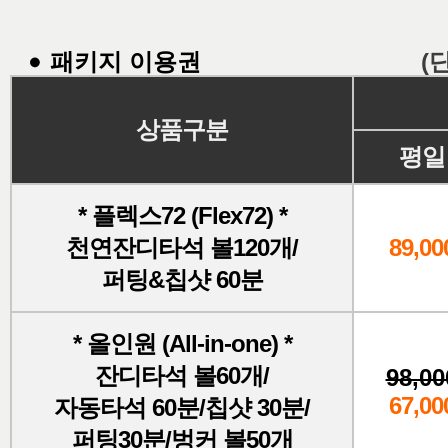
패키지 이용권
(
상품구분
평일
* 플렉스72 (Flex72) *
천연잔디타석 볼120개/
89,00
퍼팅&칩샷 60분
* 올인원 (All-in-one) *
잔디타석 볼60개/
98,00
67,00
자동타석 60분/칩샷 30분/
퍼팅30분/벙커 볼50개