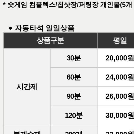
* 숏게임 컴플렉스/칩샷장/퍼팅장 개인볼(5개 
자동타석 일일상품
상품구분
평일
30분
20,000
60분
24,000
시간제
90분
26,000
120분
30,000