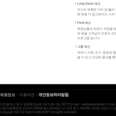
Long Game 레슨
자신의 정확한 거리 및 볼의
해 한층 더 업그레이드 시켜
Field 레슨
회원님들의 라운드 과정을 
략 등을 고객님의 라운드 과
프로그램 입니다.
그룹 레슨
부부나 가족, 친구, 동료와
낼 수 있고 건강한 골프를 
채용정보
이용약관
개인정보처리방침
인천광역시 중구 영종해안남로 19-5 (운서동 2877) E-mail : webmaster@sky72.com
사업자등록번호 214-87-09498 통신판매업신고 인천 중구 제2006-103호 대표이사
Copyright SKY72 GOLF & RESORT. All rights reserved.