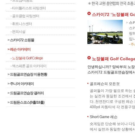
- 프로샵/식음료
- 타이틀리스트 피팅센터
스카이72 ‘노장불패 Gol
- 골프클럽 피팅센터
스
- 휘트니스센터
스카
- 편의시설
랑하
입니
>
스카이72 쇼핑몰
- 
>
레슨 아카데미
- 노장불패 Golf College
노장불패 Golf Colle
- 엑스페론 골프 아카데미
안녕하십니까? 양싸부의 노장불패,
스카이72 드림골프연습장에서 G
>
드림골프연습장 이용현황
>
주니어 아카데미
골프레슨의 모든것
골퍼들이 가장 필요로 하는 실
>
드림골프연습장 갤러리
는 실전과 동일한 조건에서 
다. 천연잔디로 구성된 레슨
>
드림듄스코스(9홀/18홀)
400yd 자동타석 각 전용
Short Game 레슨
숏게임은 단순해 보이나 다
에서 실전과 동일한 상황에서