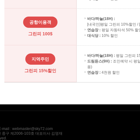
바다/하늘(18H) :
공항이용객
[내국인]평일 그린피 10%할인 / 
연습장 :
평일 자동타석 50% 할
그린피 100$
대식당 :
10% 할인
바다/하늘(18H) :
평일 그린피 1
지역주민
드림듄스(9H) :
조인예약 시 평일
용)
그린피 15%할인
연습장 :
4천원 할인
l : webmaster@sky72.com
 중구 제2006-103호 대표이사 김영재
ved.