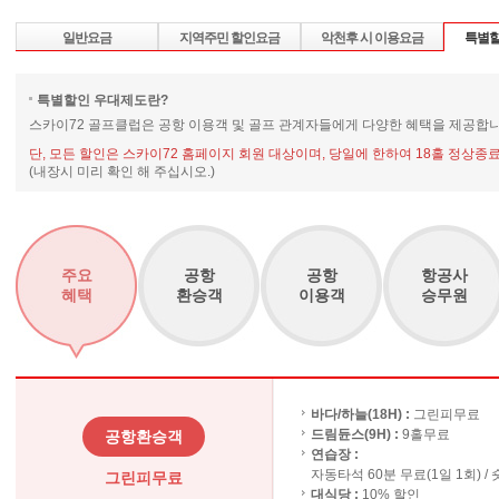
일반요금
지역주민 할인요금
악천후 시 이용요금
특별할
특별할인 우대제도란?
스카이72 골프클럽은 공항 이용객 및 골프 관계자들에게 다양한 혜택을 제공합니
단, 모든 할인은 스카이72 홈페이지 회원 대상이며, 당일에 한하여 18홀 정상종료
(내장시 미리 확인 해 주십시오.)
주요
공항
공항
항공사
혜택
환승객
이용객
승무원
바다/하늘(18H) :
그린피무료
드림듄스(9H) :
9홀무료
공항환승객
연습장 :
자동타석 60분 무료(1일 1회) /
그린피무료
대식당 :
10% 할인