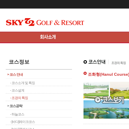
메인콘텐츠 바로가기
코스정보
조화형(Hanul Course
>
코스 안내
- 코스소개 및 특징
- 코스설계
- 조경의 특징
>
코스공략
- 하늘코스
- [바다]레이크코스