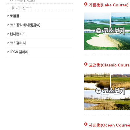
- [바다]클래식코스
가든형(Lake Course)
- [바다]오션코스
>
로컬룰
>
코스공략게시판[참여]
>
핸디캡카드
>
코스갤러리
>
LPGA 갤러리
고전형(Classic Cours
자연형(Ocean Course