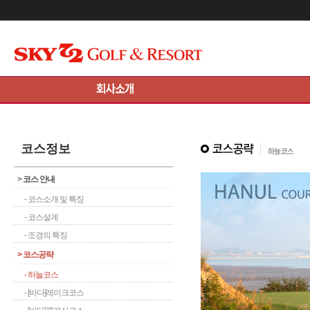
메인콘텐츠 바로가기
코스정보
>
코스 안내
- 코스소개 및 특징
- 코스설계
- 조경의 특징
>
코스공략
- 하늘코스
- [바다]레이크코스