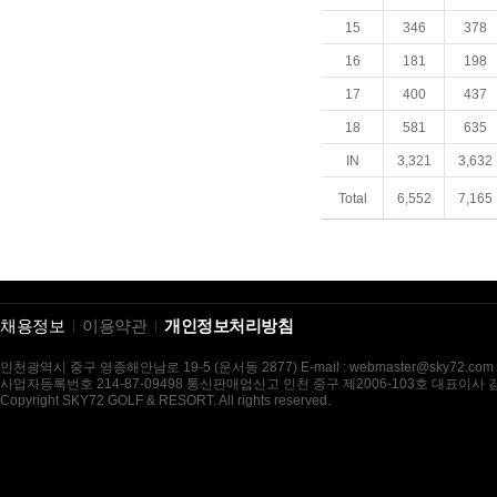
15
346
378
16
181
198
17
400
437
18
581
635
IN
3,321
3,632
Total
6,552
7,165
채용정보
이용약관
개인정보처리방침
인천광역시 중구 영종해안남로 19-5 (운서동 2877) E-mail : webmaster@sky72.com
사업자등록번호 214-87-09498 통신판매업신고 인천 중구 제2006-103호 대표이사
Copyright SKY72 GOLF & RESORT. All rights reserved.