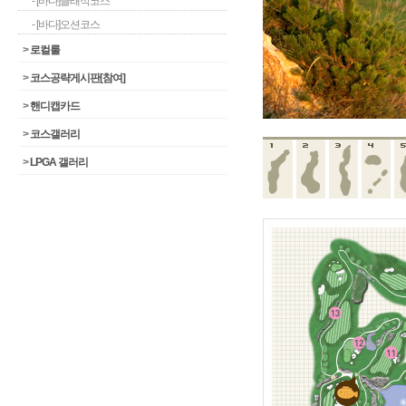
- [바다]클래식코스
- [바다]오션코스
>
로컬룰
>
코스공략게시판[참여]
>
핸디캡카드
>
코스갤러리
>
LPGA 갤러리