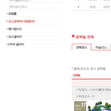
- [바다]클래식코스
- [바다]오션코스
>
로컬룰
>
코스공략게시판[참여]
>
핸디캡카드
공략법 전체
>
코스갤러리
>
LPGA 갤러리
전체코스
하늘코스