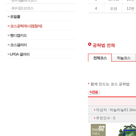
- [바다]클래식코스
- [바다]오션코스
>
로컬룰
>
코스공략게시판[참여]
>
핸디캡카드
공략법 전체
>
코스갤러리
>
LPGA 갤러리
전체코스
하늘코스