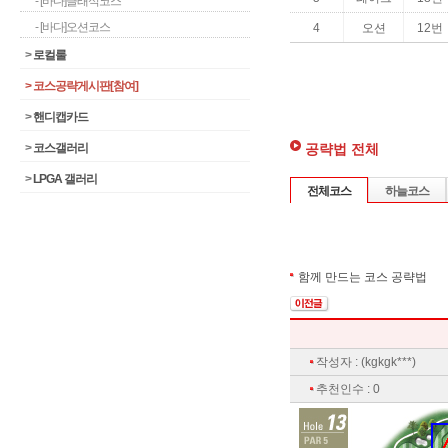
- [바다]클래식코스
- [바다]오션코스
>
로컬룰
>
코스공략게시판[참여]
>
핸디캡카드
공략법 전체
>
코스갤러리
>
LPGA 갤러리
전체코스
하늘코스