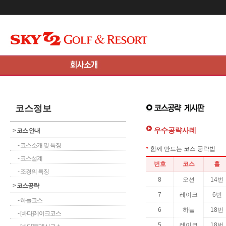
메인콘텐츠 바로가기
코스정보
우수공략사례
>
코스 안내
- 코스소개 및 특징
- 코스설계
- 조경의 특징
>
코스공략
- 하늘코스
- [바다]레이크코스