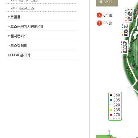
- [바다]클래식코스
- [바다]오션코스
04 홀
>
로컬룰
06 홀
>
코스공략게시판[참여]
>
핸디캡카드
>
코스갤러리
>
LPGA 갤러리