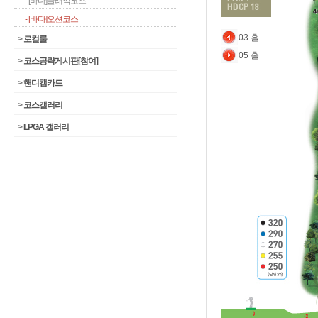
- [바다]클래식코스
- [바다]오션코스
03 홀
>
로컬룰
05 홀
>
코스공략게시판[참여]
>
핸디캡카드
>
코스갤러리
>
LPGA 갤러리